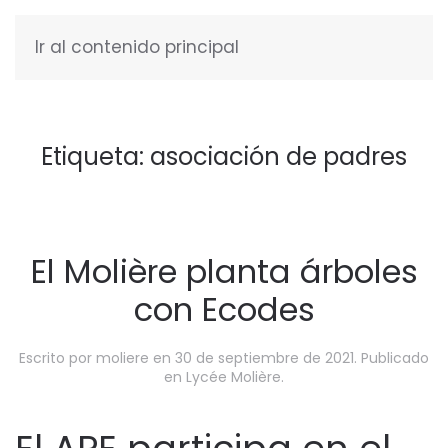
Ir al contenido principal
ESPAÑOL
Etiqueta:
asociación de padres
El Molière planta árboles
con Ecodes
Escrito por
moliere
en
30 de septiembre de 2021
. Publicado
en
Lycée Molière
.