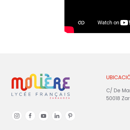
UBICACI
C/ De Ma
50018 Za