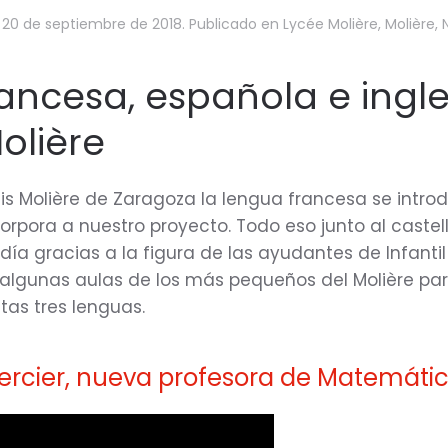
n
20 de septiembre de 2018
. Publicado en
Lycée Molière
,
Molière
,
ancesa, española e ingle
Molière
ais Molière de Zaragoza la lengua francesa se intro
ncorpora a nuestro proyecto. Todo eso junto al caste
r día gracias a la figura de las ayudantes de Infanti
 algunas aulas de los más pequeños del Molière pa
tas tres lenguas.
ercier, nueva profesora de Matemátic