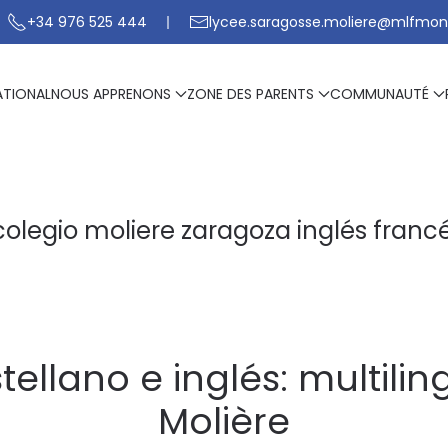
+34 976 525 444
lycee.saragosse.moliere@mlfmon
ATIONAL
NOUS APPRENONS
ZONE DES PARENTS
COMMUNAUTÉ
colegio moliere zaragoza inglés franc
ellano e inglés: multili
Molière