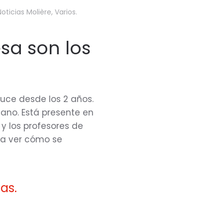
Noticias Molière
,
Varios
.
sa son los
duce desde los 2 años.
llano. Está presente en
l y los profesores de
ra ver cómo se
as.