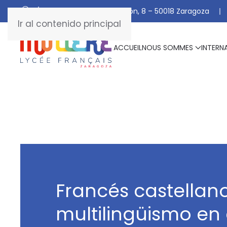
C/ De Manuel Marraco Ramón, 8 – 50018 Zaragoza
Ir al contenido principal
ACCUEIL
NOUS SOMMES
INTERN
Francés castellano
multilingüismo en 