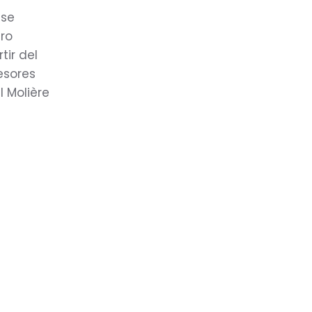
 se
tro
tir del
esores
 Molière