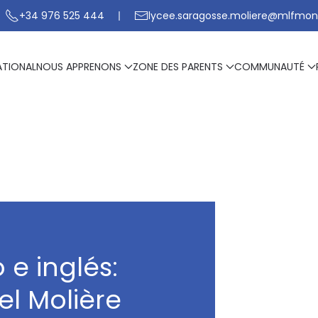
+34 976 525 444
lycee.saragosse.moliere@mlfmon
ATIONAL
NOUS APPRENONS
ZONE DES PARENTS
COMMUNAUTÉ
 e inglés:
el Molière