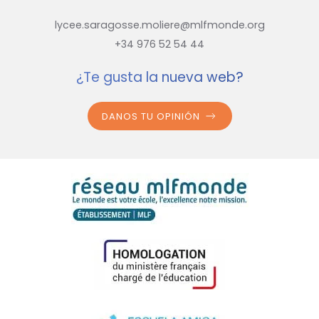
lycee.saragosse.moliere@mlfmonde.org
+34 976 52 54 44
¿Te gusta la nueva web?
DANOS TU OPINIÓN