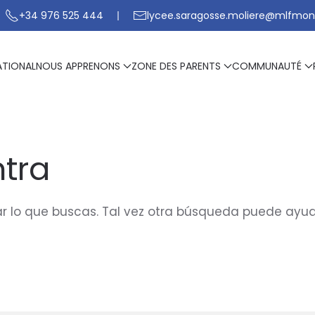
+34 976 525 444
lycee.saragosse.moliere@mlfmon
ATIONAL
NOUS APPRENONS
ZONE DES PARENTS
COMMUNAUTÉ
tra
 lo que buscas. Tal vez otra búsqueda puede ayud