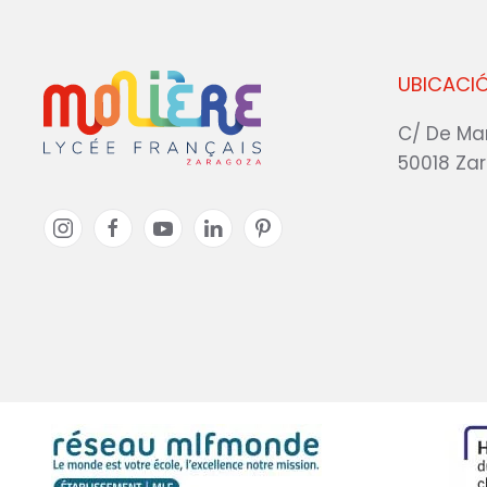
UBICACI
C/ De Ma
50018 Za