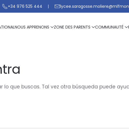
+34 976 525 444
lycee.saragosse.moliere@mlfmon
ATIONAL
NOUS APPRENONS
ZONE DES PARENTS
COMMUNAUTÉ
tra
 lo que buscas. Tal vez otra búsqueda puede ayud