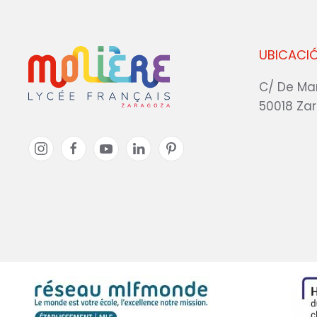
UBICACI
C/ De Ma
50018 Za