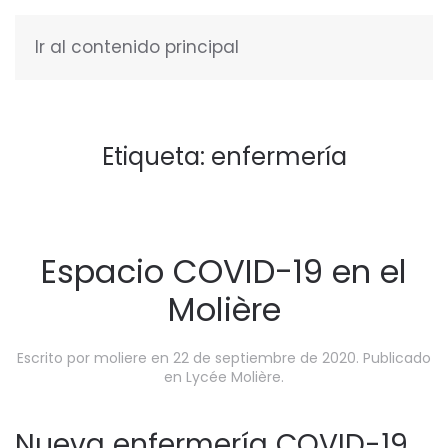
Ir al contenido principal
ESPAÑOL
Etiqueta:
enfermería
Espacio COVID-19 en el
Molière
Escrito por
moliere
en
22 de septiembre de 2020
. Publicado
en
Lycée Molière
.
Nueva enfermería COVID-19