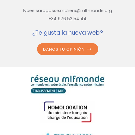
lycee.saragosse.moliere@mlfmonde.org
+34 976 52 54 44
¿Te gusta la nueva web?
DANOS TU OPINIÓN