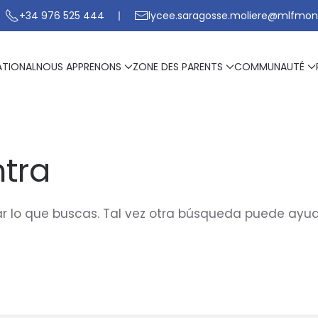
+34 976 525 444
lycee.saragosse.moliere@mlfmon
ATIONAL
NOUS APPRENONS
ZONE DES PARENTS
COMMUNAUTÉ
tra
 lo que buscas. Tal vez otra búsqueda puede ayud