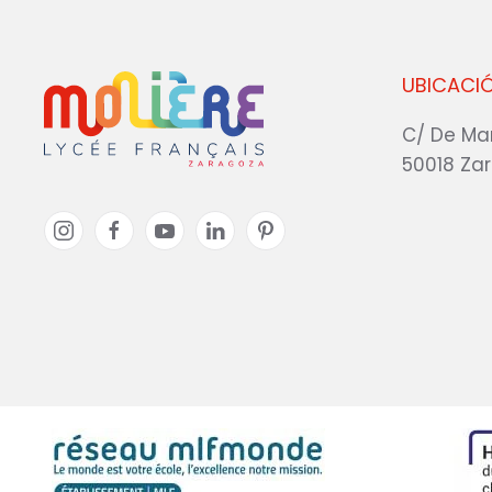
UBICACI
C/ De Ma
50018 Za