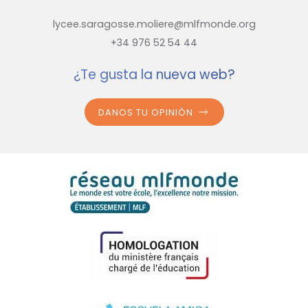
lycee.saragosse.moliere@mlfmonde.org
+34 976 52 54 44
¿Te gusta la nueva web?
DANOS TU OPINIÓN