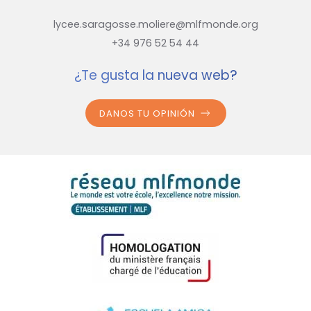
lycee.saragosse.moliere@mlfmonde.org
+34 976 52 54 44
¿Te gusta la nueva web?
DANOS TU OPINIÓN