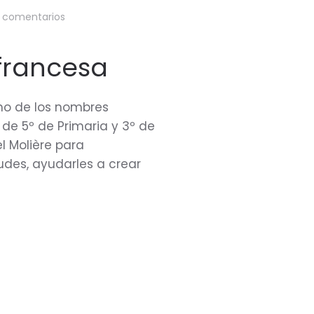
en
 comentarios
Cécile
Roumiguière:
Una
 francesa
escritora
francesa
en
uno de los nombres
el
Molière
 de 5º de Primaria y 3º de
l Molière para
udes, ayudarles a crear