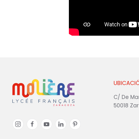
UBICACI
C/ De Ma
50018 Za