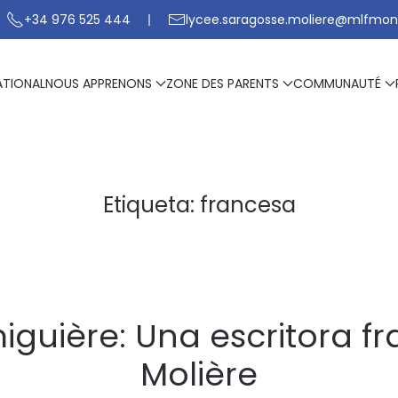
+34 976 525 444
lycee.saragosse.moliere@mlfmon
ATIONAL
NOUS APPRENONS
ZONE DES PARENTS
COMMUNAUTÉ
Etiqueta:
francesa
iguière: Una escritora fr
Molière