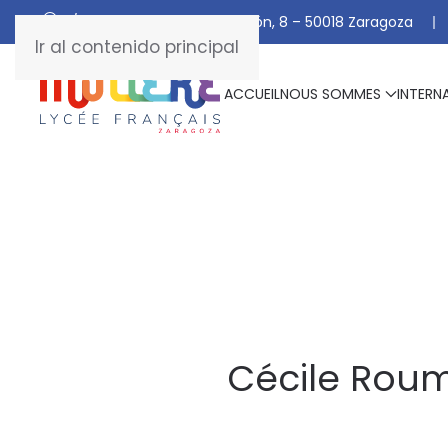
C/ De Manuel Marraco Ramón, 8 – 50018 Zaragoza
Ir al contenido principal
ACCUEIL
NOUS SOMMES
INTERN
Cécile Roum