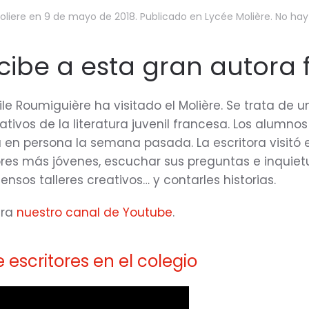
liere
en
9 de mayo de 2018
. Publicado en
Lycée Molière
.
No hay
ecibe a esta gran autora
ile Roumiguière ha visitado el Molière. Se trata de 
ivos de la literatura juvenil francesa. Los alumnos
 en persona la semana pasada. La escritora visitó e
res más jóvenes, escuchar sus preguntas e inquiet
ensos talleres creativos… y contarles historias.
ara
nuestro canal de Youtube
.
e escritores en el colegio