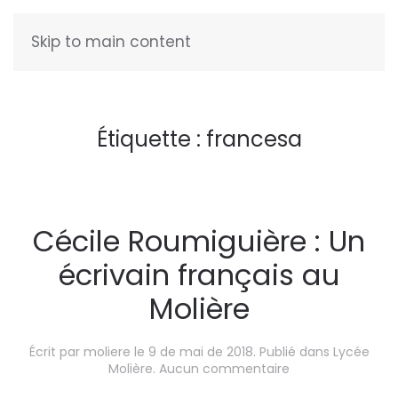
Skip to main content
FRANÇAIS
Étiquette :
francesa
Cécile Roumiguière : Un
écrivain français au
Molière
Écrit par
moliere
le
9 de mai de 2018
. Publié dans
Lycée
sur
Molière
.
Aucun commentaire
Cécile