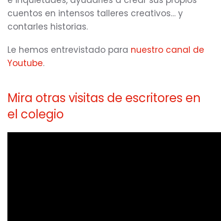
e inquietudes, ayudarles a crear sus propios
cuentos en intensos talleres creativos… y
contarles historias.
Le hemos entrevistado para
nuestro canal de
Youtube
.
Mira otras visitas de escritores en
el colegio