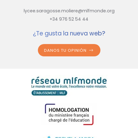
lycee.saragosse.moliere@mlfmonde.org
+34 976 52 54 44
¿Te gusta la nueva web?
DANOS TU OPINIÓN