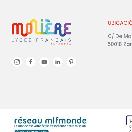
UBICACI
C/ De Ma
50018 Za