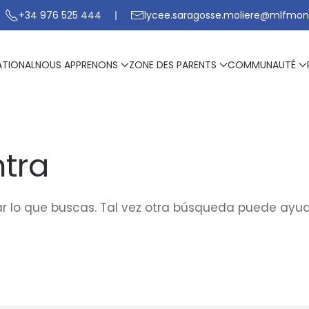
+34 976 525 444
lycee.saragosse.moliere@mlfmon
ATIONAL
NOUS APPRENONS
ZONE DES PARENTS
COMMUNAUTÉ
tra
 lo que buscas. Tal vez otra búsqueda puede ayud