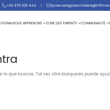
+34 976 525 444
lycee.saragosse.moliere@mlfmon
ATIONAL
NOUS APPRENONS
ZONE DES PARENTS
COMMUNAUTÉ
tra
 lo que buscas. Tal vez otra búsqueda puede ayud