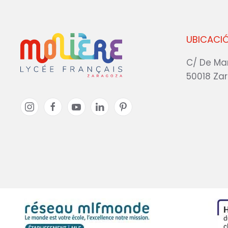
UBICACI
C/ De Ma
50018 Za