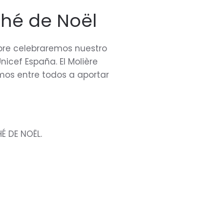
ché de Noël
mbre celebraremos nuestro
icef España. El Molière
emos entre todos a aportar
É DE NOËL.