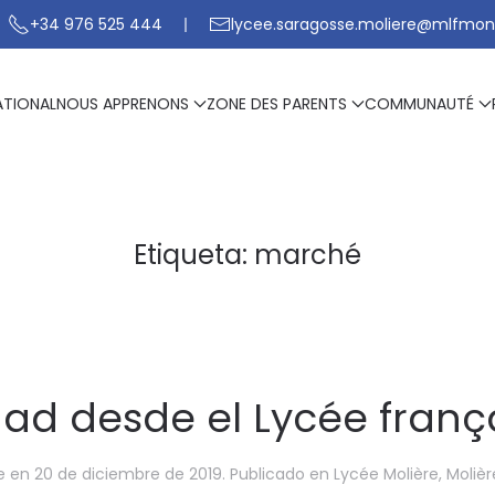
+34 976 525 444
lycee.saragosse.moliere@mlfmon
ATIONAL
NOUS APPRENONS
ZONE DES PARENTS
COMMUNAUTÉ
Etiqueta:
marché
dad desde el Lycée franç
e
en
20 de diciembre de 2019
. Publicado en
Lycée Molière
,
Molièr