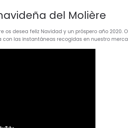
 navideña del Molière
ère os desea feliz Navidad y un próspero año 2020. 
 con las instantáneas recogidas en nuestro mercad