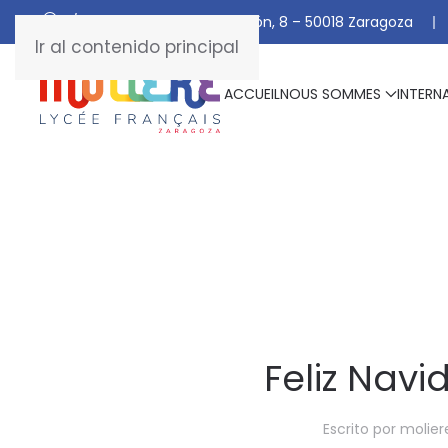
C/ De Manuel Marraco Ramón, 8 – 50018 Zaragoza
Ir al contenido principal
ACCUEIL
NOUS SOMMES
INTERN
Feliz Navi
Escrito por
molier