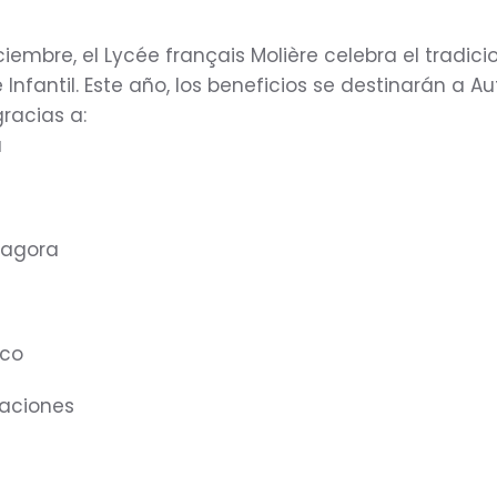
iciembre, el Lycée français Molière celebra el tradic
 Infantil. Este año, los beneficios se destinarán a 
gracias a:
a
dragora
sco
aciones