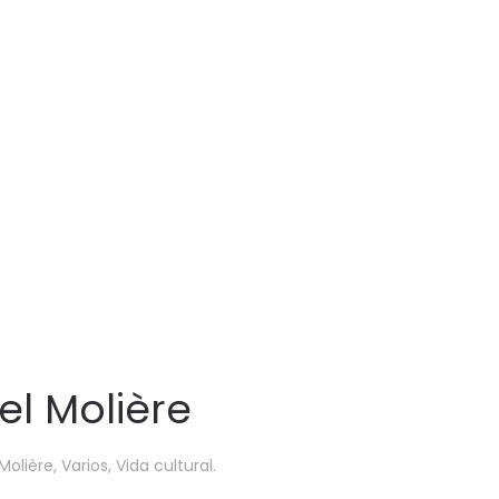
el Molière
 Molière
,
Varios
,
Vida cultural
.