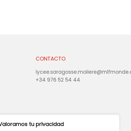
CONTACTO
lycee.saragosse.moliere@mlfmonde.
+34 976 52 54 44
eb?
DANOS TU OPINIÓN
Valoramos tu privacidad