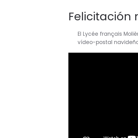
Felicitación
El Lycée français Moli
vídeo-postal navideña