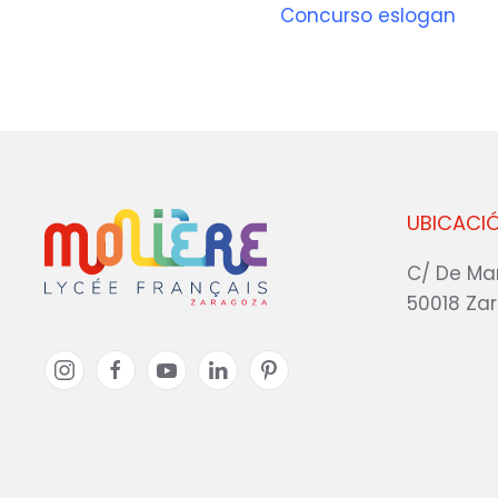
Concurso eslogan
UBICACI
C/ De Ma
50018 Za