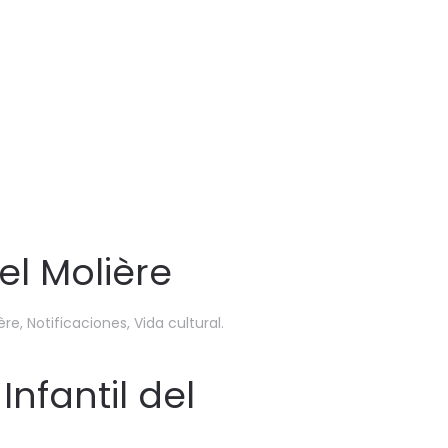
el Molière
ère
,
Notificaciones
,
Vida cultural
.
Infantil del