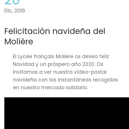
Dic, 2019
Felicitación navideña del
Molière
El Lycée français Molière os desea feliz
Navidad y un próspero año 2020. Os
invitamos a ver nuestra vídeo-postal
navideña con las instantáneas recogidas
en nuestro mercado solidario.