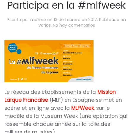
Participa en la #mlfweek
Escrito por
moliere
en
13 de febrero de 2017
. Publicado en
en
Varios
.
No hay comentarios
Participa
en
la
#mlfweek
Le réseau des établissements de la
Mission
Laïque Francaise
(MLF) en Espagne se met en
scène et en ligne avec la
MLFWeek
, sur le
modèle de la Museum Week (une opération qui
rassemble chaque année sur la toile des
milliers de musées).