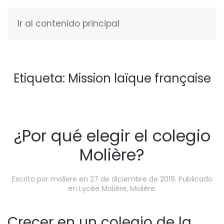
Ir al contenido principal
ESPAÑOL
Etiqueta:
Mission laïque française
¿Por qué elegir el colegio
Molière?
Escrito por
moliere
en
27 de diciembre de 2019
. Publicado
en
Lycée Molière
,
Molière
.
Crecer en un colegio de la