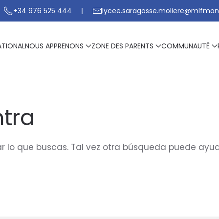
+34 976 525 444
lycee.saragosse.moliere@mlfmon
ATIONAL
NOUS APPRENONS
ZONE DES PARENTS
COMMUNAUTÉ
tra
 lo que buscas. Tal vez otra búsqueda puede ayud