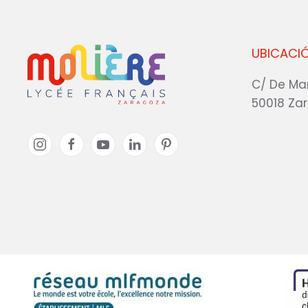
UBICACI
C/ De Ma
50018 Za