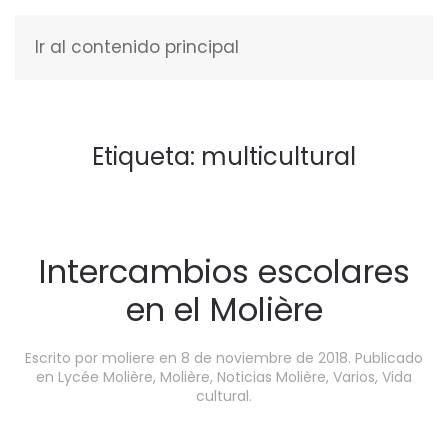
Ir al contenido principal
ESPAÑOL
Etiqueta:
multicultural
Intercambios escolares
en el Molière
Escrito por
moliere
en
8 de noviembre de 2018
. Publicado
en
Lycée Molière
,
Molière
,
Noticias Molière
,
Varios
,
Vida
cultural
.