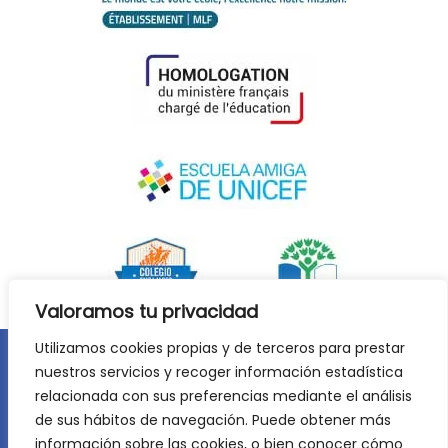
Valoramos tu privacidad
Utilizamos cookies propias y de terceros para prestar
nuestros servicios y recoger información estadística
Aviso legal
Política de privacidad
relacionada con sus preferencias mediante el análisis
Política de cookies
de sus hábitos de navegación. Puede obtener más
©
2026
Lycée Français Molière de Zaragoza. Todos los
información sobre las cookies, o bien conocer cómo