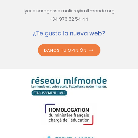
lycee.saragosse.moliere@mlfmonde.org
+34 976 52 54 44
¿Te gusta la nueva web?
DANOS TU OPINIÓN