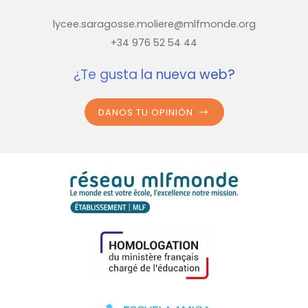
lycee.saragosse.moliere@mlfmonde.org
+34 976 52 54 44
¿Te gusta la nueva web?
DANOS TU OPINIÓN