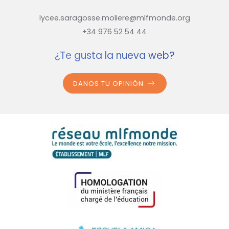
lycee.saragosse.moliere@mlfmonde.org
+34 976 52 54 44
¿Te gusta la nueva web?
DANOS TU OPINIÓN