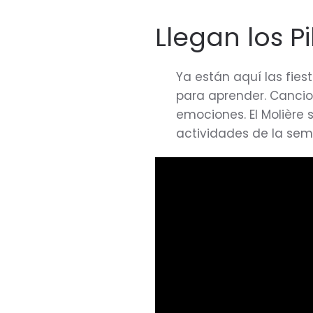
Llegan los Pi
Ya están aquí las fies
para aprender. Cancio
emociones. El Molière 
actividades de la se