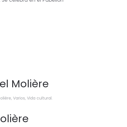
 Se celebra en el Pabellón
el Molière
olière
,
Varios
,
Vida cultural
.
olière