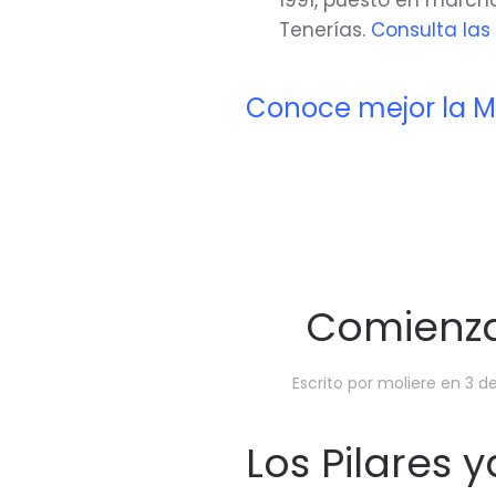
1991, puesto en marcha
Tenerías.
Consulta las
Conoce mejor la Mi
Comienzan
Escrito por
moliere
en
3 d
Los Pilares 