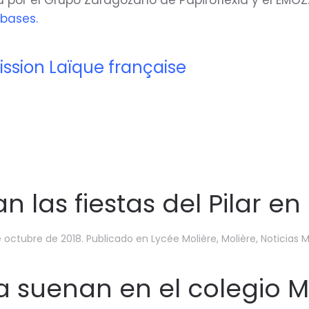
 por el Grupo Zaragozano de Papiroflexia y el EMOZ.
 bases
.
ssion Laïque française
 las fiestas del Pilar en 
e octubre de 2018
. Publicado en
Lycée Molière
,
Molière
,
Noticias M
ya suenan en el colegio M