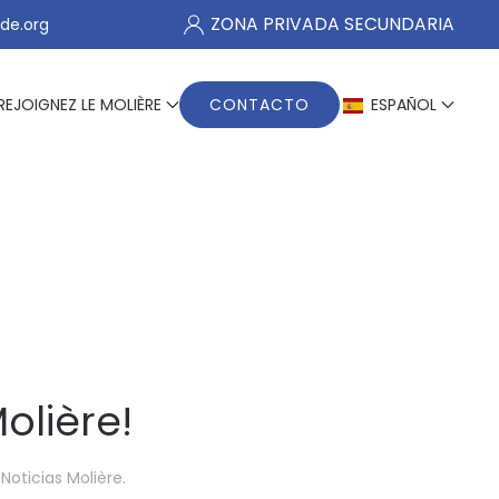
ZONA PRIVADA SECUNDARIA
de.org
REJOIGNEZ LE MOLIÈRE
CONTACTO
ESPAÑOL
olière!
,
Noticias Molière
.