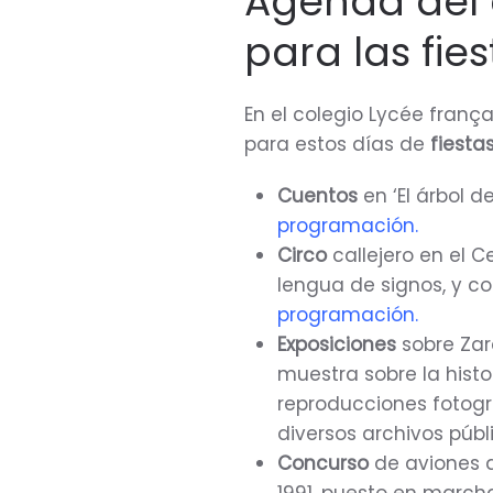
Agenda del 
para las fie
En el colegio Lycée franç
para estos días de
fiesta
Cuentos
en ‘El árbol d
programación
.
Circo
callejero en el C
lengua de signos, y c
programación
.
Exposiciones
sobre Zar
muestra sobre la histo
reproducciones fotográ
diversos archivos públi
Concurso
de aviones d