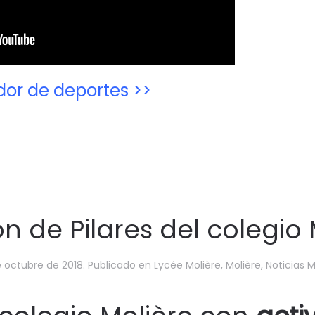
or de deportes >>
ón de Pilares del colegio
e octubre de 2018
. Publicado en
Lycée Molière
,
Molière
,
Noticias M