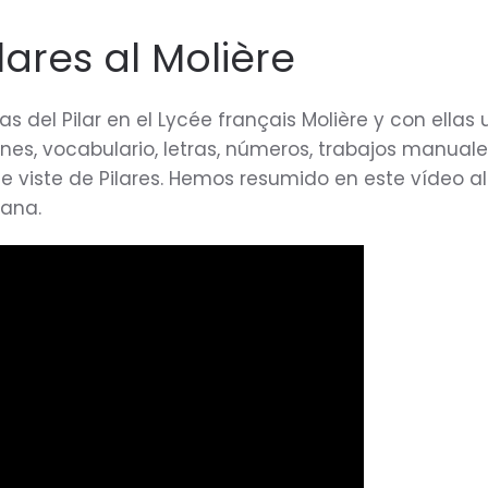
lares al Molière
tas del Pilar en el Lycée français Molière y con ella
nes, vocabulario, letras, números, trabajos manual
se viste de Pilares. Hemos resumido en este vídeo 
mana.