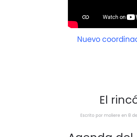
Nuevo coordinad
El rinc
Escrito por
moliere
en
8 d