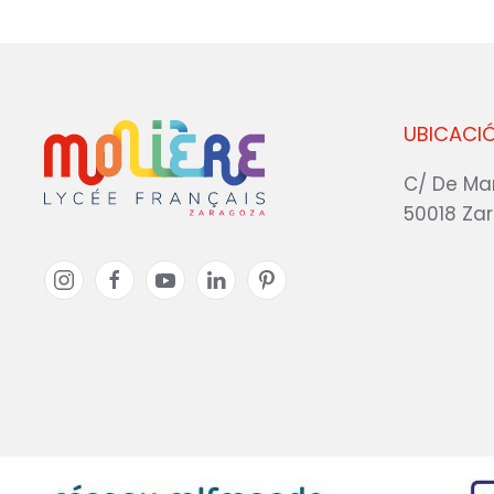
UBICACI
C/ De Ma
50018 Za