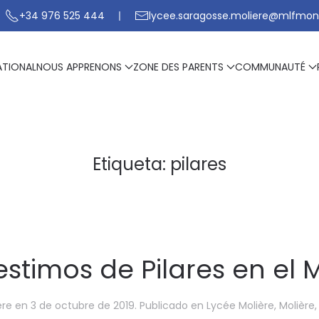
+34 976 525 444
lycee.saragosse.moliere@mlfmon
ATIONAL
NOUS APPRENONS
ZONE DES PARENTS
COMMUNAUTÉ
Etiqueta:
pilares
estimos de Pilares en el M
ere
en
3 de octubre de 2019
. Publicado en
Lycée Molière
,
Molière