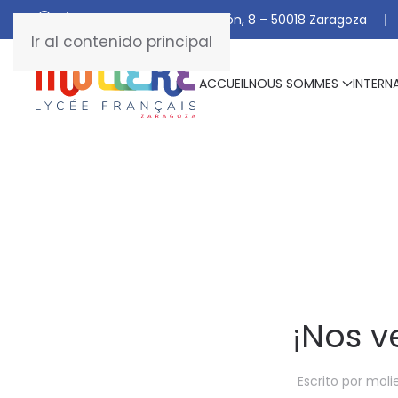
C/ De Manuel Marraco Ramón, 8 – 50018 Zaragoza
Ir al contenido principal
ACCUEIL
NOUS SOMMES
INTERN
¡Nos v
Escrito por
moli