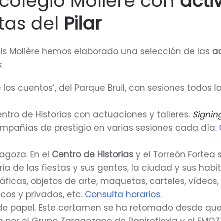
colegio Molière con
acti
stas del
Pilar
ais Molière hemos elaborado una selección de las
a
s
:
e los cuentos’, del Parque Bruil, con sesiones todos l
entro de Historias con actuaciones y talleres.
Signin
ompañías de prestigio en varias sesiones cada día.
agoza. En el
Centro de Historias
y el Torreón Fortea 
ria de las fiestas y sus gentes, la ciudad y sus habi
ficas, objetos de arte, maquetas, carteles, vídeos, 
cos y privados, etc.
Consulta horarios
.
e papel. Este certamen se ha retomado desde que 