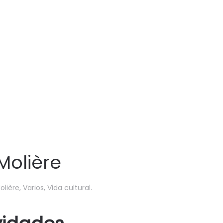
 Molière
olière
,
Varios
,
Vida cultural
.