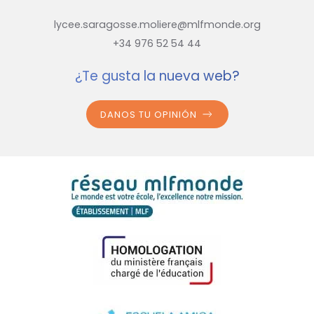
lycee.saragosse.moliere@mlfmonde.org
+34 976 52 54 44
¿Te gusta la nueva web?
DANOS TU OPINIÓN