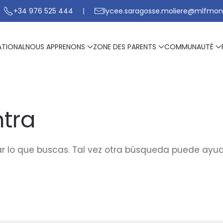
+34 976 525 444
lycee.saragosse.moliere@mlfmon
ATIONAL
NOUS APPRENONS
ZONE DES PARENTS
COMMUNAUTÉ
tra
 lo que buscas. Tal vez otra búsqueda puede ayud