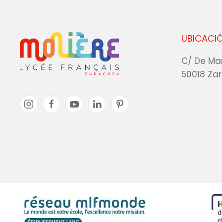
UBICACI
C/ De Ma
50018 Za