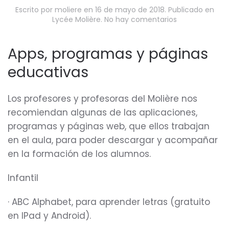
Escrito por
moliere
en
16 de mayo de 2018
. Publicado en
en
Lycée Molière
.
No hay comentarios
Apps,
programas
y
Apps, programas y páginas
webs
educativas
educativas,
recomendada
por
los
Los profesores y profesoras del Molière nos
profesores
recomiendan algunas de las aplicaciones,
del
programas y páginas web, que ellos trabajan
Molière
en el aula, para poder descargar y acompañar
en la formación de los alumnos.
Infantil
· ABC Alphabet, para aprender letras (gratuito
en IPad y Android).