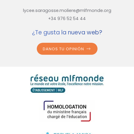
lycee.saragosse.moliere@mlfmonde.org
+34 976 52 54 44
¿Te gusta la nueva web?
DANOS TU OPINIÓN