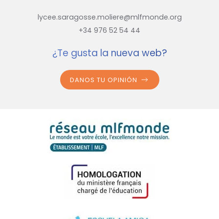
lycee.saragosse.moliere@mlfmonde.org
+34 976 52 54 44
¿Te gusta la nueva web?
DANOS TU OPINIÓN