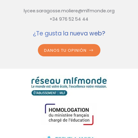
lycee.saragosse.moliere@mlfmonde.org
+34 976 52 54 44
¿Te gusta la nueva web?
DANOS TU OPINIÓN