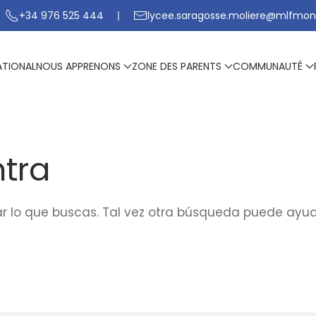
+34 976 525 444
lycee.saragosse.moliere@mlfmon
ATIONAL
NOUS APPRENONS
ZONE DES PARENTS
COMMUNAUTÉ
tra
 lo que buscas. Tal vez otra búsqueda puede ayud