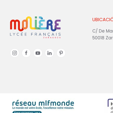
UBICACI
C/ De Ma
50018 Za