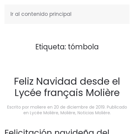
Ir al contenido principal
ESPAÑOL
Etiqueta:
tómbola
Feliz Navidad desde el
Lycée français Molière
Escrito por
moliere
en
20 de diciembre de 2019
. Publicado
en
Lycée Molière
,
Molière
,
Noticias Molière
.
Felicitación navideña del