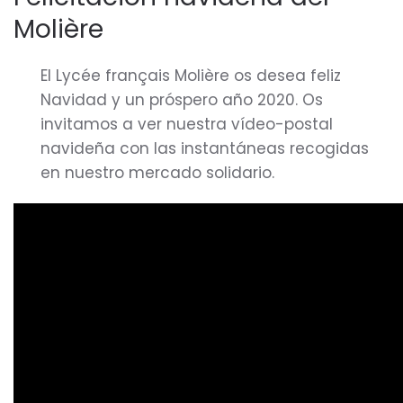
Molière
El Lycée français Molière os desea feliz
Navidad y un próspero año 2020. Os
invitamos a ver nuestra vídeo-postal
navideña con las instantáneas recogidas
en nuestro mercado solidario.