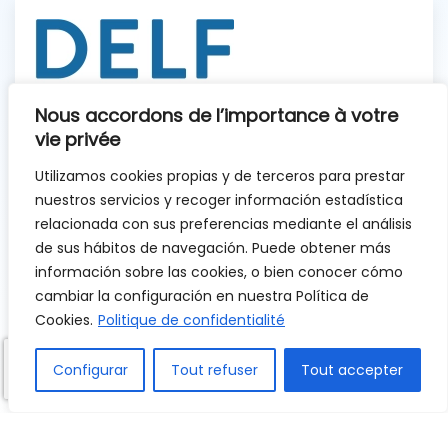
Nous accordons de l’importance à votre
École DELF
vie privée
Utilizamos cookies propias y de terceros para prestar
Le Diplôme d'Études en Langue Française
nuestros servicios y recoger información estadística
est un diplôme officiel délivré par le
relacionada con sus preferencias mediante el análisis
ministère français de l'Éducation nationale.
de sus hábitos de navegación. Puede obtener más
Il est présenté en 6ème (6ème année de
información sobre las cookies, o bien conocer cómo
l'école primaire), 3ème (3ème année de
cambiar la configuración en nuestra Política de
l'ESO) et 1ère (1ère année du Baccalauréat),
Cookies.
Politique de confidentialité
certifiant le niveau de maîtrise du français
Configurar
Tout refuser
Tout accepter
à différents stades.