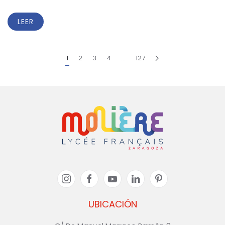
LEER
1
2
3
4
…
127
UBICACIÓN