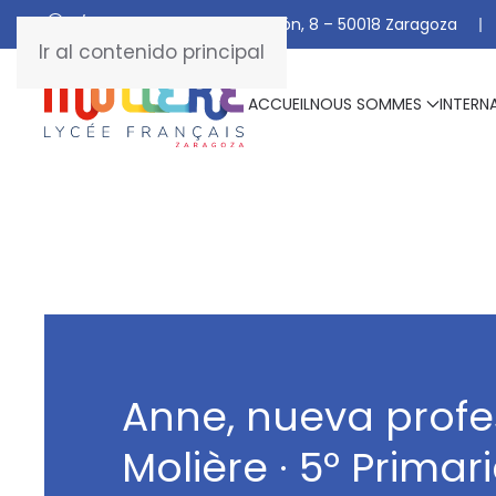
C/ De Manuel Marraco Ramón, 8 – 50018 Zaragoza
Ir al contenido principal
ACCUEIL
NOUS SOMMES
INTERN
Anne, nueva profe
Molière · 5º Primar