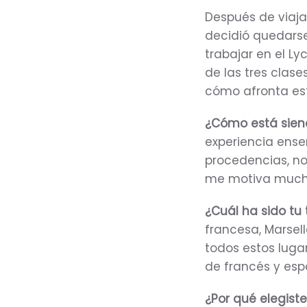
Después de viaja
decidió quedars
trabajar en el Ly
de las tres clase
cómo afronta est
¿Cómo está siend
experiencia ens
procedencias, n
me motiva mucho
¿Cuál ha sido tu 
francesa, Marsell
todos estos luga
de francés y esp
¿Por qué elegist