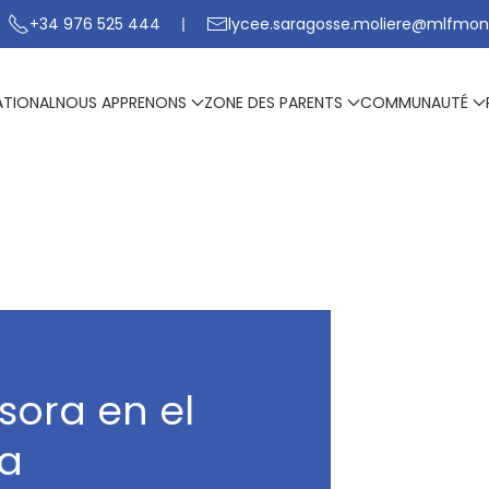
+34 976 525 444
lycee.saragosse.moliere@mlfmon
ATIONAL
NOUS APPRENONS
ZONE DES PARENTS
COMMUNAUTÉ
sora en el
ia