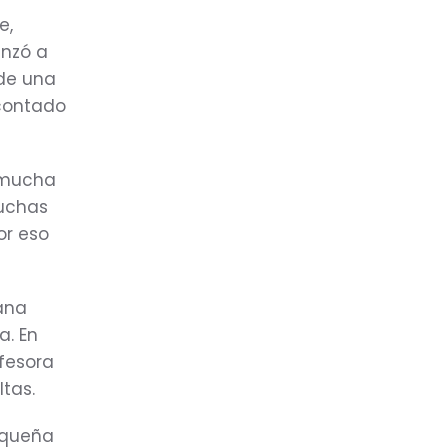
e,
enzó a
 de una
 contado
mucha
muchas
or eso
ana
a. En
fesora
tas.
queña