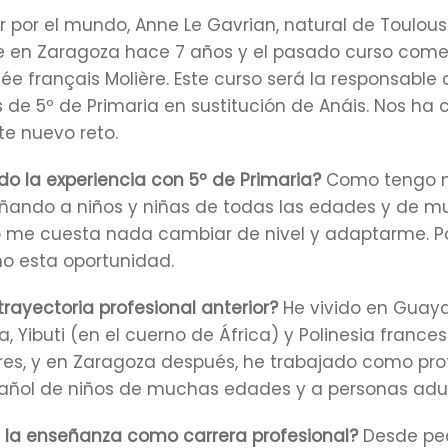
r por el mundo, Anne Le Gavrian, natural de Toulous
e en Zaragoza hace 7 años y el pasado curso com
cée français Molière. Este curso será la responsable
s de 5º de Primaria en sustitución de Anáis. Nos ha
e nuevo reto.
o la experiencia con 5º de Primaria?
Como tengo 
eñando a niños y niñas de todas las edades y de 
o me cuesta nada cambiar de nivel y adaptarme. P
 esta oportunidad.
trayectoria profesional anterior?
He vivido en Guay
a, Yibuti (en el cuerno de África) y Polinesia frances
res, y en Zaragoza después, he trabajado como pro
añol de niños de muchas edades y a personas adul
e la enseñanza como carrera profesional?
Desde pe