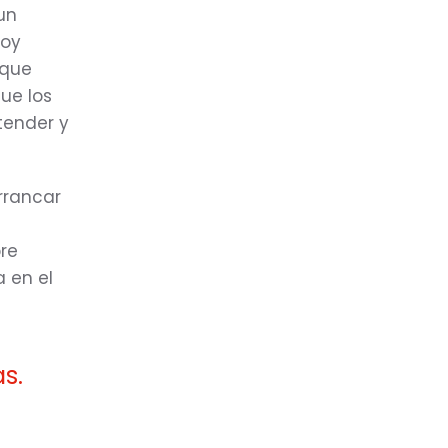
un
soy
 que
ue los
tender y
rrancar
bre
a en el
s.