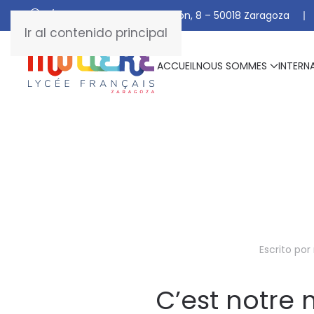
C/ De Manuel Marraco Ramón, 8 – 50018 Zaragoza
Ir al contenido principal
ACCUEIL
NOUS SOMMES
INTERN
Escrito por
C’est notre 