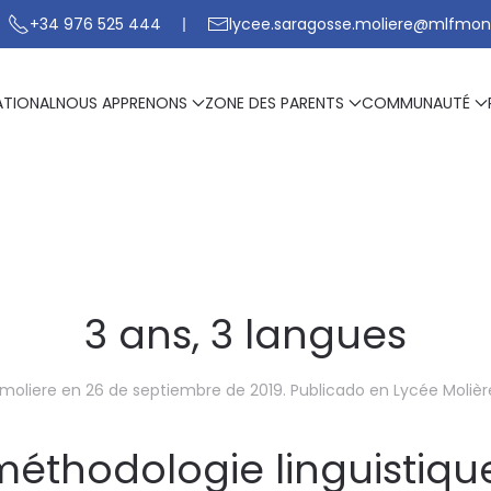
+34 976 525 444
lycee.saragosse.moliere@mlfmon
ATIONAL
NOUS APPRENONS
ZONE DES PARENTS
COMMUNAUTÉ
3 ans, 3 langues
moliere
en
26 de septiembre de 2019
. Publicado en
Lycée Moliè
méthodologie linguistiqu