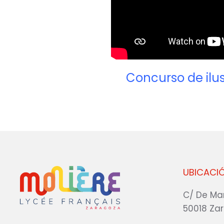
Concurso de ilus
UBICACI
C/ De Ma
50018 Za