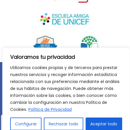
Valoramos tu privacidad
Utilizamos cookies propias y de terceros para prestar
nuestros servicios y recoger información estadística
Aviso legal
Política de privacidad
relacionada con sus preferencias mediante el análisis
Política de cookies
de sus hábitos de navegación. Puede obtener más
©
2026
Lycée Français Molière de Zaragoza. Todos los
información sobre las cookies, o bien conocer cómo
derechos reservados. Desarrollo web:
Jiménez Carbó Digital
.
cambiar la configuración en nuestra Política de
Cookies.
Política de Privacidad
Configurar
Rechazar todo
Aceptar todo