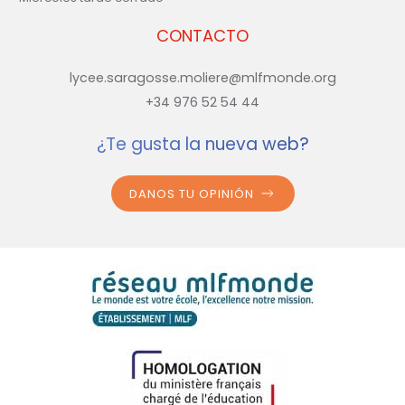
CONTACTO
lycee.saragosse.moliere@mlfmonde.org
+34 976 52 54 44
¿Te gusta la nueva web?
DANOS TU OPINIÓN