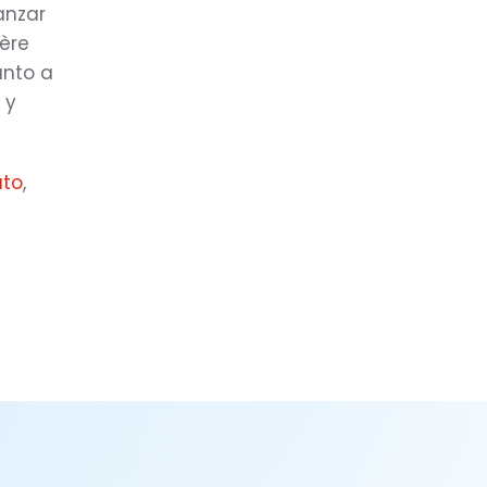
anzar
ière
unto a
 y
ato
,