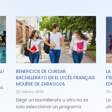
L!
BENEFICIOS DE CURSAR
LA
BACHILLERATO EN EL LYCÉE FRANÇAIS
FÍ
MOLIÈRE DE ZARAGOZA
ED
a.
26 febrero 2026
09 
Elegir un bachillerato u otro no es
La
solo seleccionar un programa
un