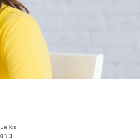
que las
zan a