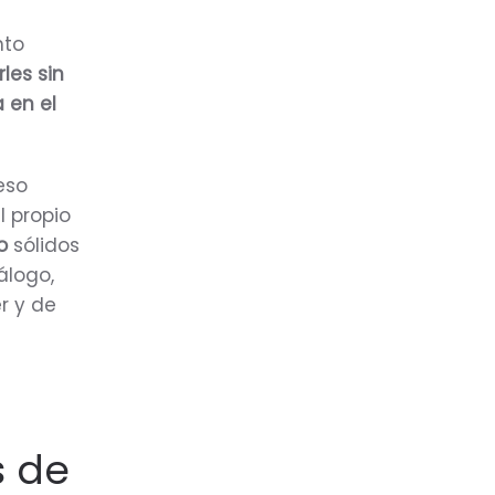
nto
es sin
 en el
eso
l propio
io
sólidos
álogo,
r y de
s de