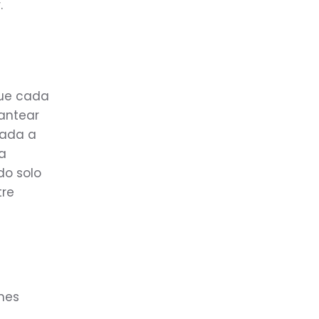
.
que cada
lantear
tada a
a
do solo
tre
ones