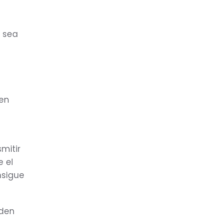
o sea
s
 en
mitir
 el
nsigue
nden