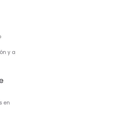
o
ón y a
e
s en