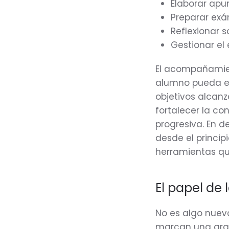
Elaborar apu
Preparar exám
Reflexionar s
Gestionar el 
El acompañamien
alumno pueda exp
objetivos alcanz
fortalecer la c
progresiva. En d
desde el princi
herramientas que
El papel de 
No es algo nuevo
marcan una gran