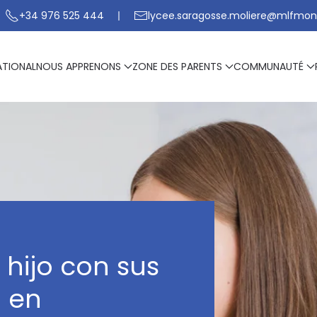
+34 976 525 444
lycee.saragosse.moliere@mlfmon
ATIONAL
NOUS APPRENONS
ZONE DES PARENTS
COMMUNAUTÉ
hijo con sus
o en