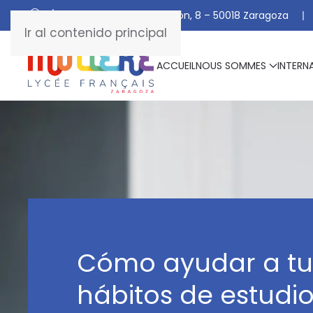
C/ De Manuel Marraco Ramón, 8 – 50018 Zaragoza
Ir al contenido principal
ACCUEIL
NOUS SOMMES
INTERN
Cómo ayudar a tu 
hábitos de estudi