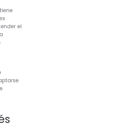
tiene
es
tender el
na
u
e
aptarse
se
és