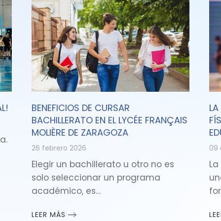
L!
BENEFICIOS DE CURSAR
LA
BACHILLERATO EN EL LYCÉE FRANÇAIS
FÍ
MOLIÈRE DE ZARAGOZA
ED
a.
26 febrero 2026
09 
Elegir un bachillerato u otro no es
La
solo seleccionar un programa
un
académico, es…
fo
LEER MÁS
LE