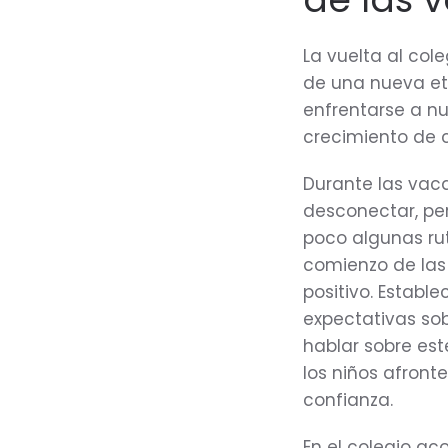
La vuelta al col
de una nueva et
enfrentarse a nu
crecimiento de 
Durante las vac
desconectar, pe
poco algunas ru
comienzo de las
positivo. Estable
expectativas sob
hablar sobre es
los niños afront
confianza.
En el colegio a