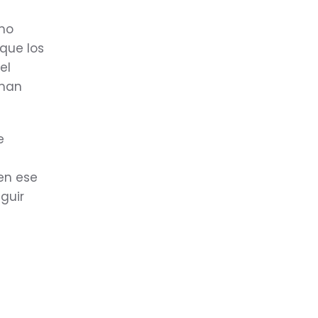
omo
que los
el
rman
e
en ese
guir