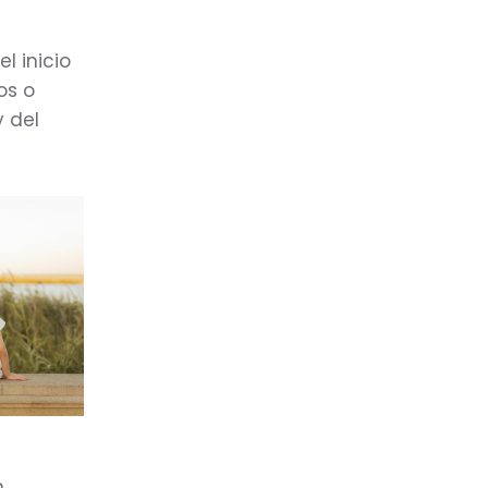
l inicio
os o
y del
,