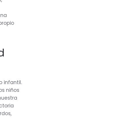
una
propio
d
infantil.
os niños
nuestra
ctoria
rdos,