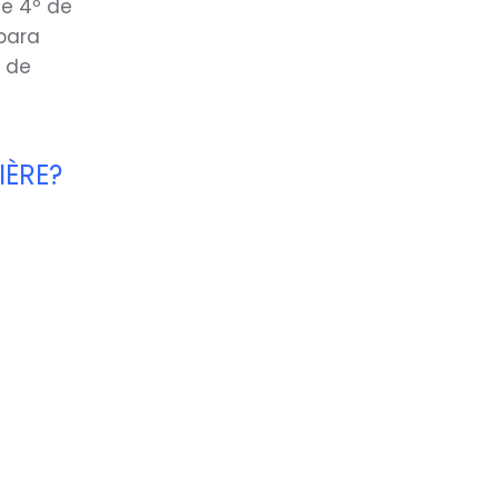
de 4º de
 para
a de
IÈRE?