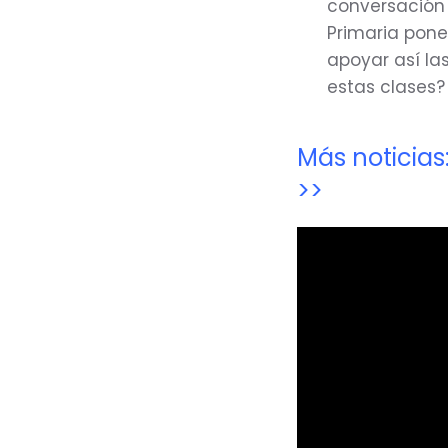
conversación 
Primaria pone
apoyar así la
estas clases?
Más noticia
>>