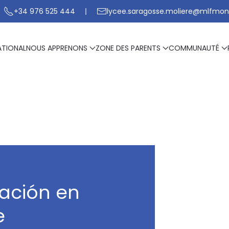
+34 976 525 444
lycee.saragosse.moliere@mlfmon
ATIONAL
NOUS APPRENONS
ZONE DES PARENTS
COMMUNAUTÉ
ación en
e