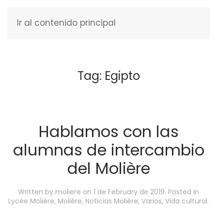
Ir al contenido principal
ENGLISH
Tag:
Egipto
Hablamos con las
alumnas de intercambio
del Molière
Written by
moliere
on
1 de February de 2019
. Posted in
Lycée Molière
,
Molière
,
Noticias Molière
,
Varios
,
Vida cultural
.