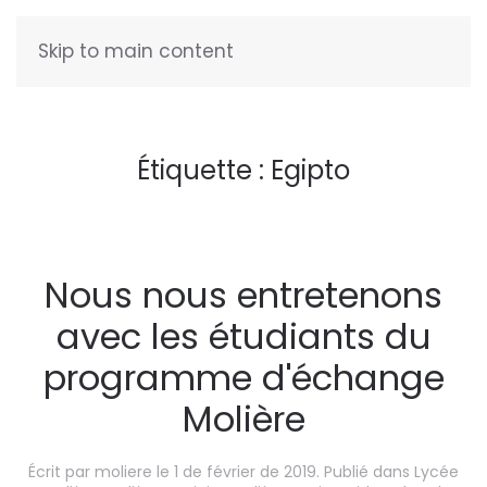
Skip to main content
FRANÇAIS
Étiquette :
Egipto
Nous nous entretenons
avec les étudiants du
programme d'échange
Molière
Écrit par
moliere
le
1 de février de 2019
. Publié dans
Lycée