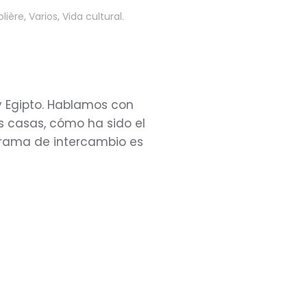
olière
,
Varios
,
Vida cultural
.
y Egipto. Hablamos con
s casas, cómo ha sido el
grama de intercambio es