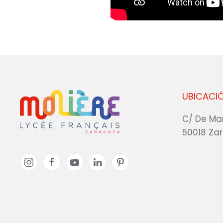
UBICACI
C/ De Ma
50018 Za