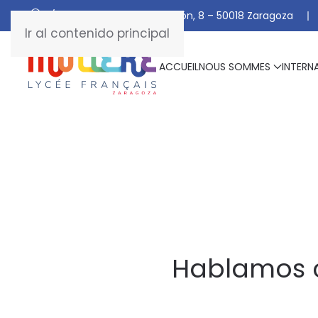
C/ De Manuel Marraco Ramón, 8 – 50018 Zaragoza
Ir al contenido principal
ACCUEIL
NOUS SOMMES
INTERN
Hablamos c