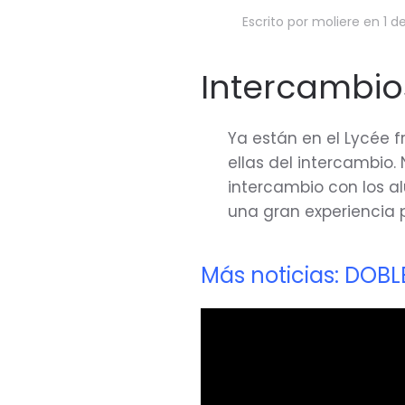
Escrito por
moliere
en
1 d
Intercambios
Ya están en el Lycée 
ellas del intercambio
intercambio con los a
una gran experiencia p
Más noticias: DOBL