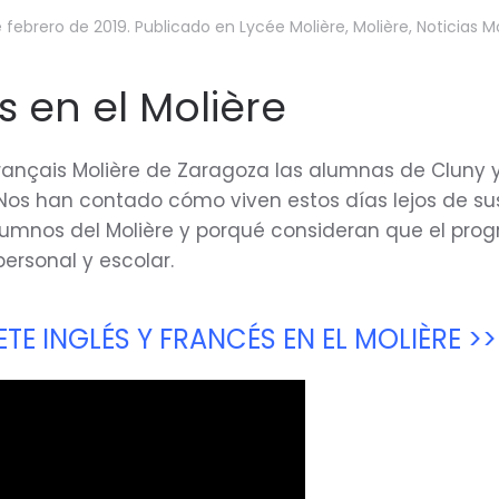
e febrero de 2019
. Publicado en
Lycée Molière
,
Molière
,
Noticias M
 en el Molière
français Molière de Zaragoza las alumnas de Cluny 
. Nos han contado cómo viven estos días lejos de su
lumnos del Molière y porqué consideran que el pro
ersonal y escolar.
ETE INGLÉS Y FRANCÉS EN EL MOLIÈRE >>