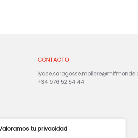
CONTACTO
lycee.saragosse.moliere@mlfmonde.
+34 976 52 54 44
eb?
DANOS TU OPINIÓN
Valoramos tu privacidad