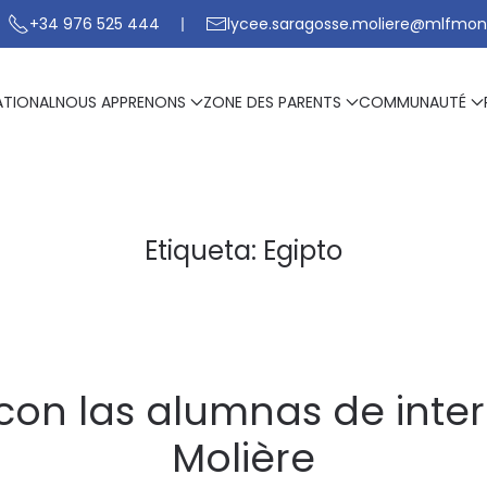
+34 976 525 444
lycee.saragosse.moliere@mlfmon
ATIONAL
NOUS APPRENONS
ZONE DES PARENTS
COMMUNAUTÉ
Etiqueta:
Egipto
on las alumnas de inte
Molière