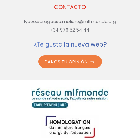
CONTACTO
lycee.saragosse.moliere@mlfmonde.org
+34 976 52 54 44
¿Te gusta la nueva web?
DANOS TU OPINIÓN