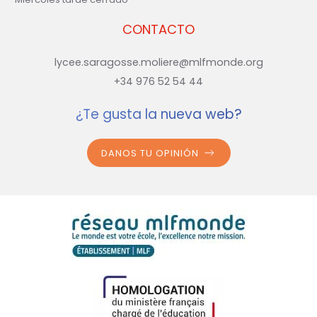
CONTACTO
lycee.saragosse.moliere@mlfmonde.org
+34 976 52 54 44
¿Te gusta la nueva web?
DANOS TU OPINIÓN