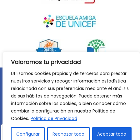
Valoramos tu privacidad
Utilizamos cookies propias y de terceros para prestar
nuestros servicios y recoger información estadística
Aviso legal
Política de privacidad
relacionada con sus preferencias mediante el análisis
Política de cookies
de sus hábitos de navegación. Puede obtener más
©
2026
Lycée Français Molière de Zaragoza. Todos los
información sobre las cookies, o bien conocer cómo
derechos reservados. Desarrollo web:
Jiménez Carbó Digital
.
cambiar la configuración en nuestra Política de
Cookies.
Política de Privacidad
Configurar
Rechazar todo
Aceptar todo