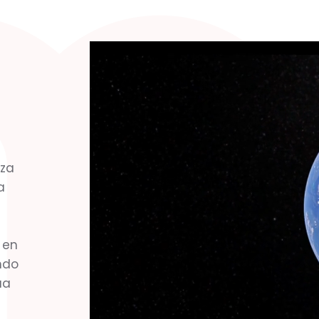
oza
a
 en
ndo
úa