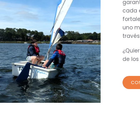
garant
cada e
fortal
uno mi
través
¿Quier
de los
CO