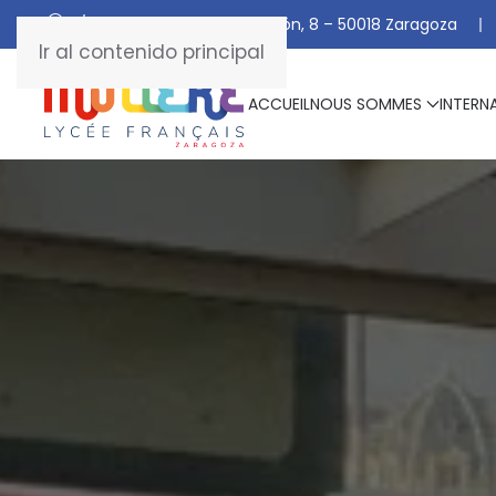
C/ De Manuel Marraco Ramón, 8 – 50018 Zaragoza
Ir al contenido principal
ACCUEIL
NOUS SOMMES
INTERN