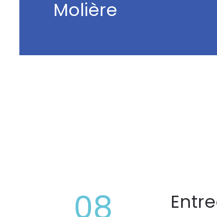
Molière
08
Entr