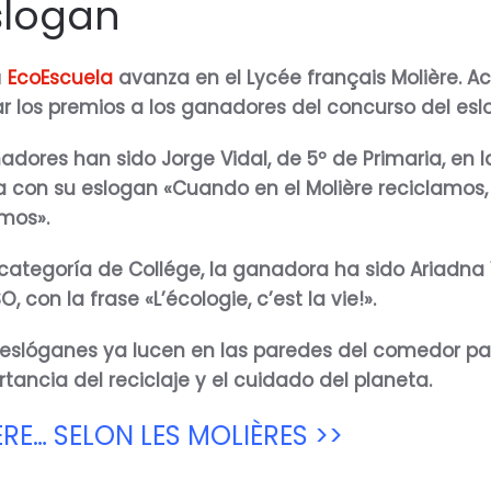
slogan
a
EcoEscuela
avanza en el Lycée français Molière. 
r los premios a los ganadores del concurso del esl
adores han sido Jorge Vidal, de 5º de Primaria, en 
a con su eslogan «Cuando en el Molière reciclamos,
mos».
 categoría de Collége, la ganadora ha sido Ariadna 
O, con la frase «L’écologie, c’est la vie!».
slóganes ya lucen en las paredes del comedor pa
rtancia del reciclaje y el cuidado del planeta.
RE… SELON LES MOLIÈRES >>