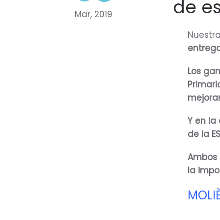
de e
Mar, 2019
Nuestr
entrega
Los gan
Primari
mejora
Y en la
de la ES
Ambos e
la impo
MOLIÈ