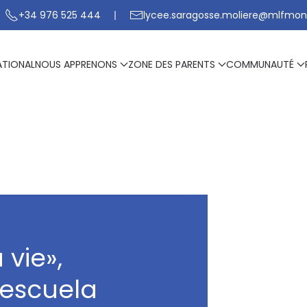
+34 976 525 444
lycee.saragosse.moliere@mlfmon
ATIONAL
NOUS APPRENONS
ZONE DES PARENTS
COMMUNAUTÉ
 vie»,
Oescuela